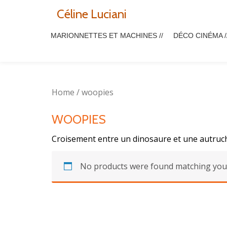
Céline Luciani
Aller
MARIONNETTES ET MACHINES //
DÉCO CINÉMA /
au
contenu
Home
/ woopies
WOOPIES
Croisement entre un dinosaure et une autruche
No products were found matching your